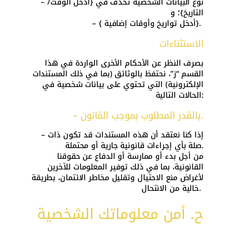
– نوع البيانات الشخصية تحذف في {أدخل الوقت/
التاريخ}؛ و
– { أدخل تواريخ وأوقات إضافية}.
الاستثناءات
بصرف النظر عن الأحكام الأخرى الواردة في هذا
القسم “ز”، نحتفظ بالوثائق (بما في ذلك المستندات
الإلكترونية) التي تحتوي على بيانات شخصية في
الحالات التالية:
– بالقدر المطلوب بموجب القانون.
– إذا كنا نعتقد أن هذه المستندات قد تكون ذات
صلة بأي إجراءات قانونية جارية أو محتملة.
من أجل بدء أو ممارسة أو الدفاع عن حقوقنا
القانونية، بما في ذلك توفير المعلومات للآخرين
لأغراض منع الاحتيال وتقليل مخاطر الائتمان، بطريقة
خالية من الانتحال.
ح. أمن معلوماتك الشخصية