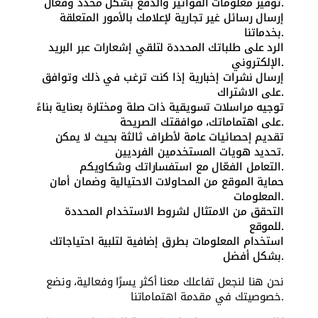
توفير معلومات الفواتير والدفع بشكل محدد وفعّال.
إرسال رسائل غير تجارية لإعلامك بالأمور المتعلقة
بخدماتنا.
الرد على طلباتك المحددة لتلقي إشعارات عبر البريد
الإلكتروني.
إرسال نشرات إخبارية إذا كنت ترغب في ذلك وتوافق
على الاشتراك.
توجيه مراسلات تسويقية ذات صلة ومختارة بعناية بناءً
على اهتماماتك، موافقتك الصريحة.
تقديم إحصائيات عامة لأطراف ثالثة بحيث لا يمكن
تحديد هويات المستخدمين الفرديين.
التعامل الفعّال مع استفساراتك وشكاويكم.
حماية الموقع من المحاولات الاحتيالية وضمان أمان
المعلومات.
التحقق من الامتثال لشروط الاستخدام المحددة
للموقع.
استخدام المعلومات بطرق إضافية لتلبية احتياجاتك
بشكل أفضل.
نحن هنا لنجعل تفاعلك معنا أكثر يسرًا وفعالية، ونضع
خصوصيتك في مقدمة اهتماماتنا.