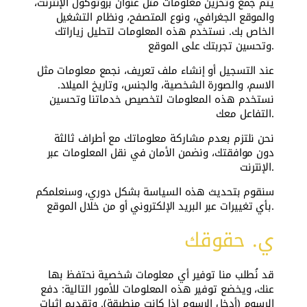
يتم جمع وتخزين معلومات مثل عنوان بروتوكول الإنترنت،
والموقع الجغرافي، ونوع المتصفح، ونظام التشغيل
الخاص بك. نستخدم هذه المعلومات لتحليل زياراتك
وتحسين تجربتك على الموقع.
عند التسجيل أو إنشاء ملف تعريف، نجمع معلومات مثل
الاسم، والصورة الشخصية، والجنس، وتاريخ الميلاد.
نستخدم هذه المعلومات لتخصيص خدماتنا وتحسين
التفاعل معك.
نحن نلتزم بعدم مشاركة معلوماتك مع أطراف ثالثة
دون موافقتك، ونضمن الأمان في نقل المعلومات عبر
الإنترنت.
سنقوم بتحديث هذه السياسة بشكل دوري، وسنعلمكم
بأي تغييرات عبر البريد الإلكتروني أو من خلال الموقع.
ي. حقوقك
قد نُطلب منا توفير أي معلومات شخصية نحتفظ بها
عنك، ويخضع توفير هذه المعلومات للأمور التالية: دفع
الرسوم (أدخل الرسوم إذا كانت منطبقة). وتقديم إثبات