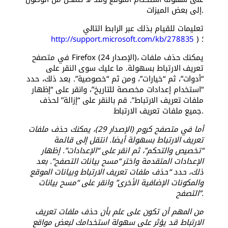
إلى بعض الميزات.
تعليمات للقيام بذلك عبر الرابط التالي
) ؛
http://support.microsoft.com/kb/278835
في متصفح Firefox (الإصدار 24)، يمكنك حذف ملفات
تعريف الارتباط بسهولة. ما عليك سوى النقر على
“أدوات”، ثم “خيارات”، ومن ثم “خصوصية”. بعد ذلك، حدد
“استخدام إعدادات مخصصة للتاريخ”، وانقر على “إظهار
ملفات تعريف الارتباط”. قم بالنقر على “إزالة” لحذف
جميع ملفات تعريف الارتباط.
أما في متصفح كروم (الإصدار 29)، يمكنك حذف ملفات
تعريف الارتباط بسهولة أيضا. انتقل إلى قائمة
“تخصيص والتحكم”، ثم انقر على “الإعدادات”. إظهار
الإعدادات المتقدمة واختر “مسح بيانات التصفح”. بعد
ذلك، حدد “حذف ملفات تعريف الارتباط وبيانات الموقع
والمكونات الإضافية الأخرى” وانقر على “مسح بيانات
التصفح”.
من المهم أن تكون على علم بأن حذف ملفات تعريف
الارتباط قد يؤثر على سهولة استخدامك لبعض مواقع