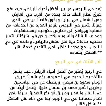
يُعد حي النرجس من بين أفضل أحياء الرياض، حيث يقع
شرق مطار الملك خالد. يحده من الغرب حي العارض
ومن الشمال حي بنبان، ويكون فاصلًا عن حي الندى
جنوبًا. يتميز حي النرجس بتوفر العديد من الخدمات، من
مساجد وجوامع إلى مدارس حكومية ومستشفيات
ومحلات البقالة والسوبرماركت. ونحن في شركاتنا نتميز
بتقديم خدمات دينا نقل عفش بالرياض، وخاصة في حي
النرجس، مع وجودنا داخل الحي لتقديم خدمة نقل
العفش بكفاءة.**
نقل الأثاث في حي الربيع
حي الربيع يُعتبر من أفضل أحياء الرياض، حيث يتميز
بالتخطيط الحديث في تصميمه. يقع شمالًا طريق
الإمام سعود بن فيصل، ويفصله عن حي الياسمين
وطريق الأمير محمد بن سلمان جنوبًا. يُفصل أيضًا عن
حي النفل والغدير وطريق أبو بكر الصديق شرقًا. نحن
نقدم خدماتنا في حي الربيع، بما في ذلك نقل العفش
بشكل فعّال.**