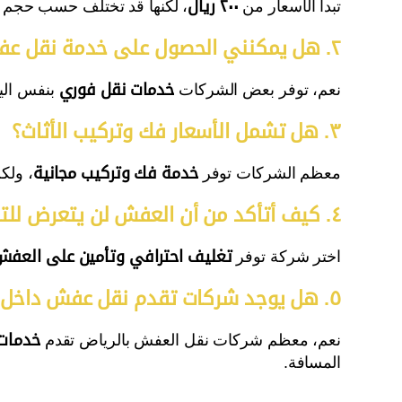
تبدأ الأسعار من
٢٠٠ ريال
، لكنها قد تختلف حسب حجم ا
٢. هل يمكنني الحصول على خدمة نقل عفش في نفس اليوم؟
نعم، توفر بعض الشركات
خدمات نقل فوري
بنفس الي
٣. هل تشمل الأسعار فك وتركيب الأثاث؟
معظم الشركات توفر
خدمة فك وتركيب مجانية
، ولك
٤. كيف أتأكد من أن العفش لن يتعرض للتلف أثناء النقل؟
اختر شركة توفر
تغليف احترافي وتأمين على العف
٥. هل يوجد شركات تقدم نقل عفش داخل وخارج الرياض؟
نعم، معظم شركات نقل العفش بالرياض تقدم
خدمات 
المسافة.