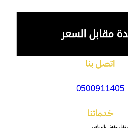
ة مقابل السعر
اتصل بنا
0500911405
خدماتنا
نقل عفش بالرياض