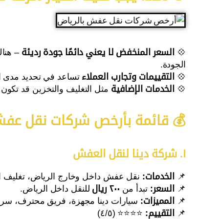
💠
السعر المنخفض لا يعني دائمًا جودة رديئة
– هناك
الجودة.
💠
التقييمات وتجارب العملاء
تساعد في تحديد مدى اح
💠
الخدمات الإضافية
مثل التغليف والتخزين قد تكون
💰 قائمة بأرخص شركات نقل عفش 
١. شركة دينا لنقل العفش
📌
الخدمات:
نقل عفش داخل وخارج الرياض، تغليف اح
📌
السعر:
تبدأ من
٢٠٠ ريال
للنقل داخل الرياض.
📌
المميزات:
سيارات دينا مجهزة، فريق محترف، سرعة
📌
التقييم:
⭐⭐⭐⭐ (٤/٥)