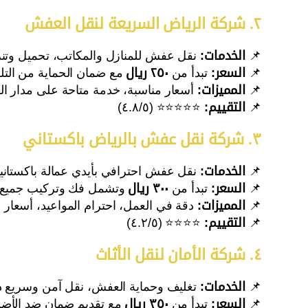
٢. شركة الرياض السريعة لنقل العفش
📌
الخدمات:
نقل عفش للمنازل والمكاتب، تحميل وتن
📌
السعر:
تبدأ من
٢٥٠ ريال
مع ضمان الحماية من التلف
📌
المميزات:
أسعار مناسبة، خدمة متاحة على مدار ال
📌
التقييم:
⭐⭐⭐⭐⭐ (٤.٨/٥)
٣. شركة نقل عفش بالرياض باكستاني
📌
الخدمات:
نقل عفش احترافي بأيدي عمالة باكستانية
📌
السعر:
تبدأ من
٣٠٠ ريال
وتشمل فك وتركيب جميع أن
📌
المميزات:
دقة في العمل، احترام المواعيد، أسعار 
📌
التقييم:
⭐⭐⭐⭐ (٤.٢/٥)
٤. شركة الأمان لنقل الأثاث
📌
الخدمات:
تغليف وحماية العفش، نقل آمن وسريع د
📌
السعر:
تبدأ من
٣٥٠ ريال
مع تقديم ضمان ضد الأضر