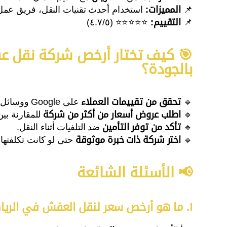
📌
المميزات:
استخدام أحدث تقنيات النقل، فريق عمل 
📌
التقييم:
⭐⭐⭐⭐⭐ (٤.٧/٥)
🎯 كيف تختار أرخص شركة نقل ع
بالجودة؟
🔹
تحقق من تقييمات العملاء
على Google ووسائل التواصل الاجتماعي.
🔹
اطلب عروض أسعار من أكثر من شركة
للمقارنة بين
🔹
تأكد من توفر التأمين
ضد التلفيات أثناء النقل.
🔹
اختر شركة ذات خبرة موثوقة
حتى لو كانت تكلفتها 
📢 الأسئلة الشائعة
١. ما هو أرخص سعر لنقل العفش في الرياض؟